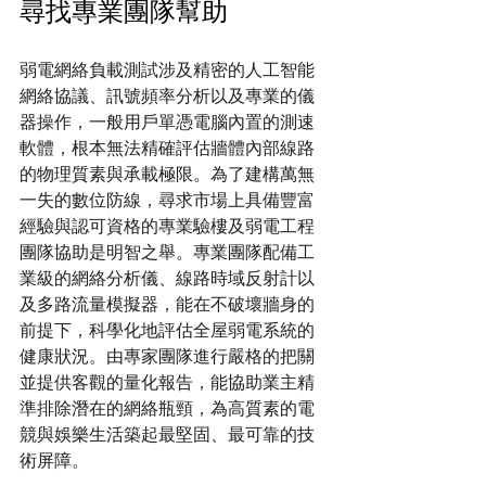
尋找專業團隊幫助
弱電網絡負載測試涉及精密的人工智能
網絡協議、訊號頻率分析以及專業的儀
器操作，一般用戶單憑電腦內置的測速
軟體，根本無法精確評估牆體內部線路
的物理質素與承載極限。為了建構萬無
一失的數位防線，尋求市場上具備豐富
經驗與認可資格的專業驗樓及弱電工程
團隊協助是明智之舉。專業團隊配備工
業級的網絡分析儀、線路時域反射計以
及多路流量模擬器，能在不破壞牆身的
前提下，科學化地評估全屋弱電系統的
健康狀況。由專家團隊進行嚴格的把關
並提供客觀的量化報告，能協助業主精
準排除潛在的網絡瓶頸，為高質素的電
競與娛樂生活築起最堅固、最可靠的技
術屏障。