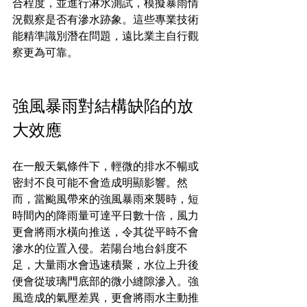
合程度，並進行淋水測試，模擬暴雨情
況觀察是否有滲水跡象。這些專業技術
能精準識別潛在問題，遠比業主自行觀
察更為可靠。
強風暴雨對結構缺陷的放
大效應
在一般天氣條件下，輕微的排水不暢或
密封不良可能不會造成明顯影響。然
而，當颱風帶來的強風暴雨來襲時，短
時間內的降雨量可達平日數十倍，風力
更會將雨水橫向推送，令其從平時不會
滲水的位置入侵。若陽台地台斜度不
足，大量雨水會迅速積聚，水位上升後
便會從玻璃門底部的微小縫隙滲入。強
風造成的氣壓差異，更會將雨水主動推