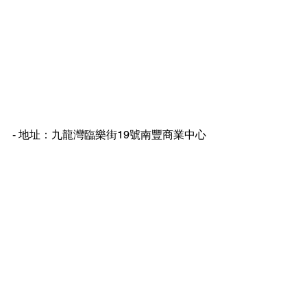
- 地址：九龍灣臨樂街19號南豐商業中心
9樓16-17室
- 電話：3188 1889
- WhatsApp：6928 9628
- 
電子郵件：
enquiry@opoinspection.com
歡迎隨時聯繫我們，讓我們為您提供專
業的驗樓服務