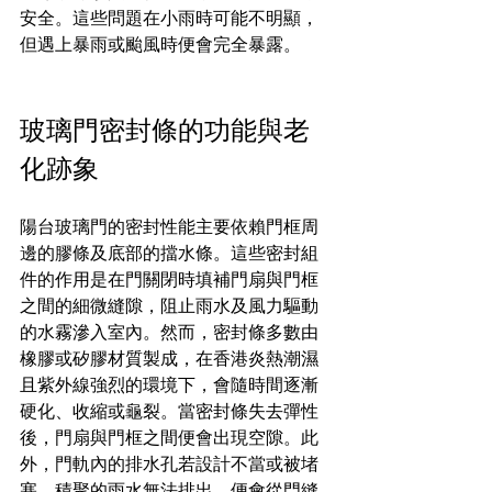
安全。這些問題在小雨時可能不明顯，
但遇上暴雨或颱風時便會完全暴露。
玻璃門密封條的功能與老
化跡象
陽台玻璃門的密封性能主要依賴門框周
邊的膠條及底部的擋水條。這些密封組
件的作用是在門關閉時填補門扇與門框
之間的細微縫隙，阻止雨水及風力驅動
的水霧滲入室內。然而，密封條多數由
橡膠或矽膠材質製成，在香港炎熱潮濕
且紫外線強烈的環境下，會隨時間逐漸
硬化、收縮或龜裂。當密封條失去彈性
後，門扇與門框之間便會出現空隙。此
外，門軌內的排水孔若設計不當或被堵
塞，積聚的雨水無法排出，便會從門縫