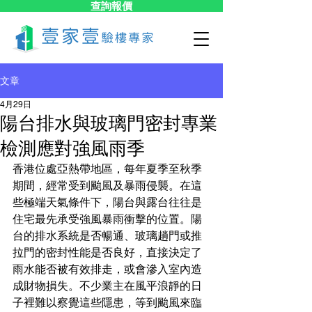
查詢報價
文章
4月29日
陽台排水與玻璃門密封專業
檢測應對強風雨季
香港位處亞熱帶地區，每年夏季至秋季
期間，經常受到颱風及暴雨侵襲。在這
些極端天氣條件下，陽台與露台往往是
住宅最先承受強風暴雨衝擊的位置。陽
台的排水系統是否暢通、玻璃趟門或推
拉門的密封性能是否良好，直接決定了
雨水能否被有效排走，或會滲入室內造
成財物損失。不少業主在風平浪靜的日
子裡難以察覺這些隱患，等到颱風來臨