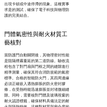
出現卡頓或中途停滯的現象。這種實事
求是的測試，確保了電子科技與物理防
護的完美結合。
門體氣密性與耐火材質工
藝核對
當防護門自動關閉後，其物理密封性能
是阻隔煙霧蔓延的第二道防線。驗收流
程包含了對門扇與門框之間的縫隙進行
精準測量，確保其符合消防規範的氣密
標準。合格的智能防火門，其四周邊緣
必須正確嵌入遇熱膨脹的防火密封膠
條，在受熱時能迅速膨脹並封堵微細縫
隙。同時，需要核對門體及玻璃視窗的
耐火認證標籤，確保材料具備法定的耐
火與隔熱時效。這種對材質與密合度的