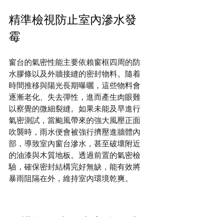
精準檢視防止室內滲水發
霉
窗台的氣密性能主要依賴窗框四周的防
水膠條以及外牆接縫的密封物料。隨着
時間推移與陽光長期曝曬，這些物料會
逐漸老化、失去彈性，進而產生肉眼難
以察覺的微細裂縫。如果未能及早進行
氣密測試，當颱風帶來的強大風壓正面
吹襲時，雨水便會被強行擠壓進牆體內
部，導致室內窗台滲水，甚至破壞附近
的油漆與木質地板。透過前置的氣密檢
驗，確保密封結構完好無缺，能有效將
暴雨阻隔在外，維持室內環境乾爽。