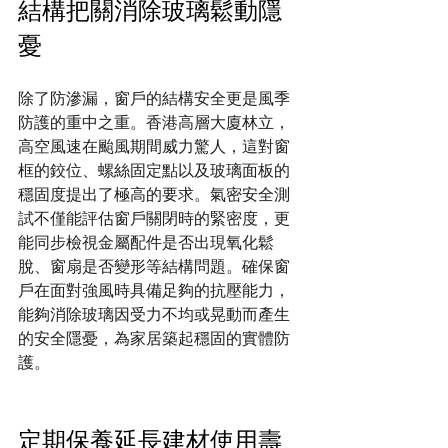
結構把關消除玻璃鬆動隱
憂
除了防滲漏，窗戶的結構安全更是風季
防護的重中之重。香港高層大廈林立，
高空風速在颱風期間威力驚人，這對窗
框的鉸位、螺絲固定點以及玻璃面板的
穩固度提出了極高的要求。氣密安全測
試不僅能評估窗戶關閉時的緊密度，更
能同步檢視金屬配件是否出現氧化鬆
脫、窗扇是否變形等結構問題。確保窗
戶在面對強風時具備足夠的抗壓能力，
能夠消除玻璃因受力不均或晃動而產生
的安全隱憂，為家居築起穩固的實體防
護。
定期保養延長建材使用壽