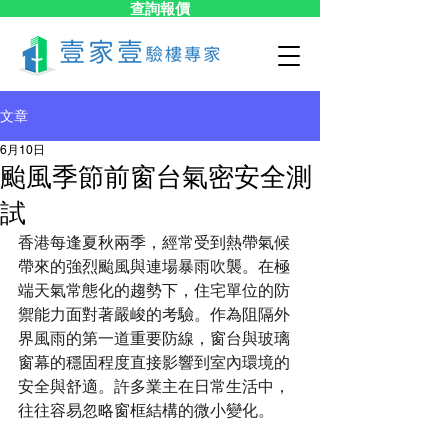
查詢報價
文章
6月10日
颱風季節前窗台氣密安全測
試
香港每逢夏秋兩季，經常受到熱帶氣候
帶來的強烈颱風與連場暴雨吹襲。在極
端天氣常態化的趨勢下，住宅單位的防
禦能力面對著嚴峻的考驗。作為阻隔外
界風雨的第一道重要防線，窗台與玻璃
窗幕的穩固程度直接影響到室內環境的
安全與舒適。許多業主在日常生活中，
往往容易忽略窗框結構的微小變化。