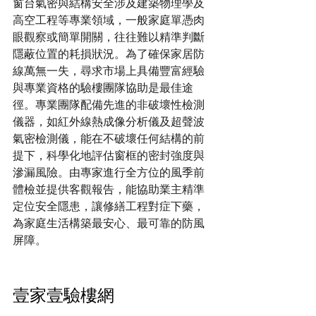
窗台氣密與結構安全涉及建築物理學及
高空工程等專業領域，一般家庭單憑肉
眼觀察或簡單開關，往往難以精準判斷
隱蔽位置的耗損狀況。為了確保家居防
線萬無一失，尋求市場上具備豐富經驗
與專業資格的驗樓團隊協助是最佳途
徑。專業團隊配備先進的非破壞性檢測
儀器，如紅外線熱成像分析儀及超聲波
氣密檢測儀，能在不破壞任何結構的前
提下，科學化地評估窗框的密封強度與
滲漏風險。由專家進行全方位的風季前
體檢並提供客觀報告，能協助業主精準
定位安全隱患，讓修繕工程對症下藥，
為家庭生活構築最安心、最可靠的防風
屏障。
壹家壹驗樓網