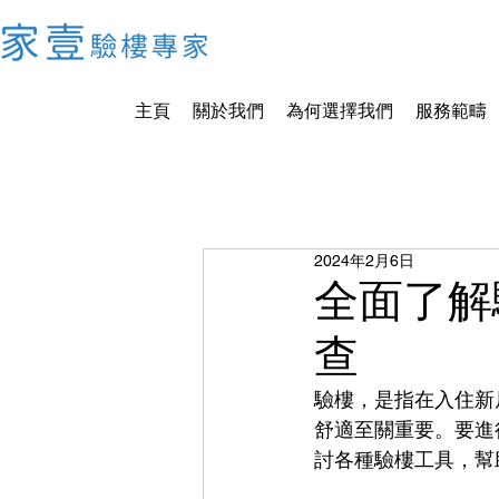
主頁
關於我們
為何選擇我們
服務範疇
2024年2月6日
全面了解
查
驗樓，是指在入住新
舒適至關重要。要進
討各種驗樓工具，幫