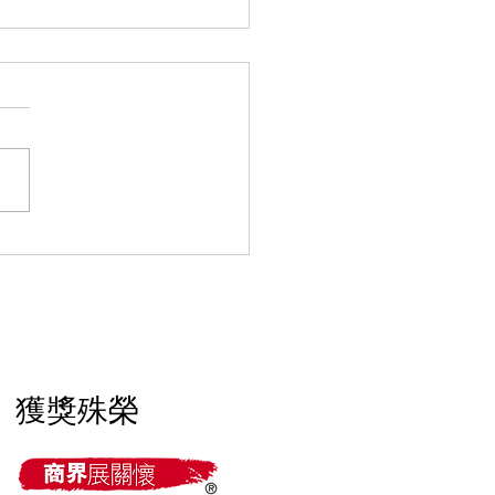
樓空間小就不用驗？細單
樓時最容易漏看的收納與
盲點
獲獎殊榮