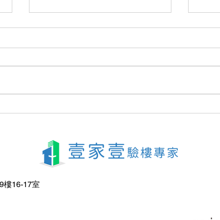
裝修前必須看清楚：地台平整
納米
度不足對鋪木地板的影響
位收
結構
樓16-17室