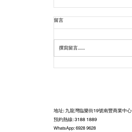
留言
撰寫留言......
驗樓報告厚厚一本看不懂？教
你秒速抓出影響居住的關鍵缺
陷
地址: 九龍灣臨樂街19號南豐商業中心9
預約熱線: 3188 1889
WhatsApp: 6928 9628