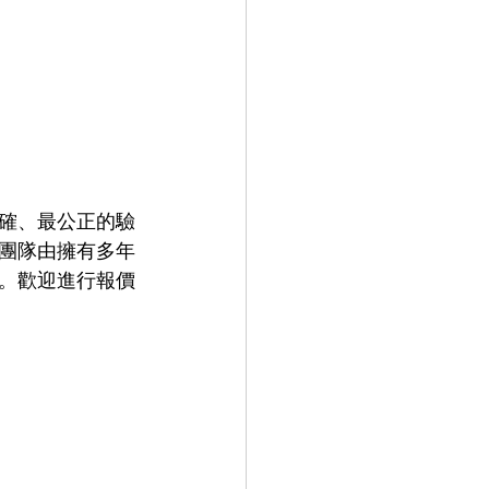
確、最公正的驗
團隊由擁有多年
。歡迎進行報價