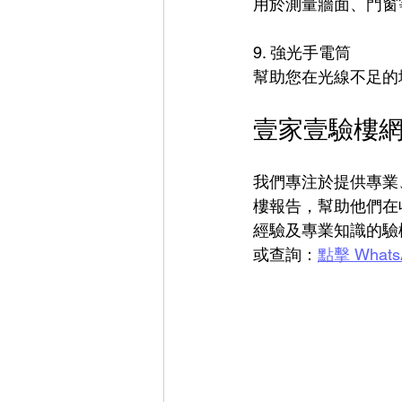
用於測量牆面、門窗
9. 強光手電筒
幫助您在光線不足的
壹家壹驗樓
我們專注於提供專業
樓報告，幫助他們在
經驗及專業知識的驗
或查詢：
點擊 What